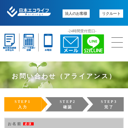
法人のお客様
リクルート
-24時間受付窓口-
お問い合わせ（アライアンス）
STEP1
STEP2
STEP3
入力
確認
完了
お名前
必須