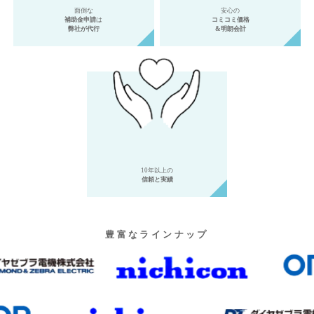
面倒な
安心の
補助金申請
は
コミコミ価格
弊社が代行
&明朗会計
10年以上の
信頼と実績
豊富なラインナップ