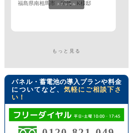
福島県南相馬市 50代 K様邸
スクロール
もっと見る
パネル・蓄電池の導入プランや料金
についてなど、
気軽にご相談下さ
い！
0120-821-049