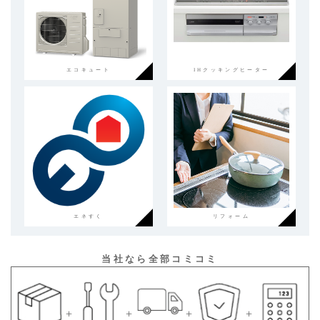
エコキュート
IHクッキングヒーター
エネすく
リフォーム
当社なら全部コミコミ
+
+
+
+